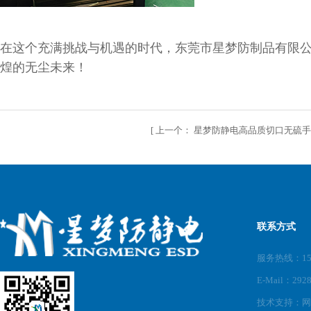
在这个充满挑战与机遇的时代，东莞市星梦防制品有限
煌的无尘未来！
[
上一个：
星梦防静电高品质切口无硫
联系方式
服务热线：150
E-Mail：292
技术支持：
网