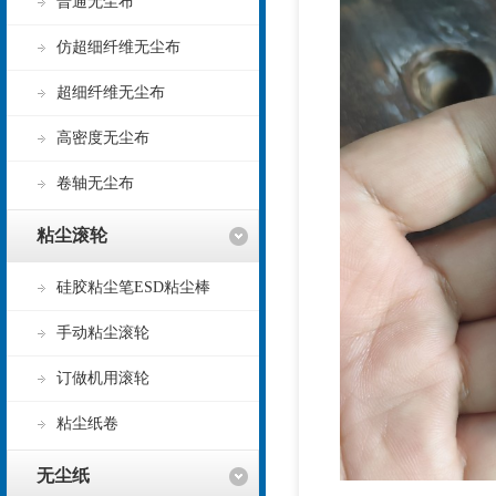
普通无尘布
仿超细纤维无尘布
超细纤维无尘布
高密度无尘布
卷轴无尘布
粘尘滚轮
硅胶粘尘笔ESD粘尘棒
手动粘尘滚轮
订做机用滚轮
粘尘纸卷
无尘纸